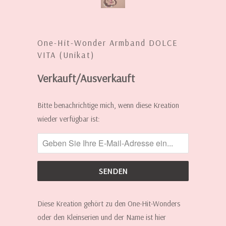
One-Hit-Wonder Armband DOLCE
VITA (Unikat)
Verkauft/Ausverkauft
INFORMIERE
Bitte benachrichtige mich, wenn diese Kreation
MICH,
wieder verfügbar ist:
WENN
DIESE
KREATION
WIEDER
ERHÄLTLICH
IST:
Diese Kreation gehört zu den One-Hit-Wonders
oder den Kleinserien und der Name ist hier