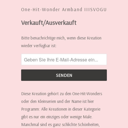
One-Hit-Wonder Armband IIISVOGU
Verkauft/Ausverkauft
INFORMIERE
Bitte benachrichtige mich, wenn diese Kreation
MICH,
wieder verfügbar ist:
WENN
DIESE
KREATION
WIEDER
ERHÄLTLICH
IST:
Diese Kreation gehört zu den One-Hit-Wonders
oder den Kleinserien und der Name ist hier
Programm: Alle Kreationen in dieser Kategorie
gibt es nur ein einziges oder wenige Male.
Manchmal sind es ganz schlichte Schönheiten,